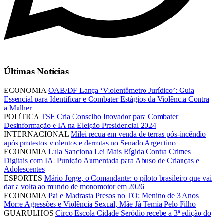
Últimas Notícias
ECONOMIA
OAB/DF Lança ‘Violentômetro Jurídico’: Guia
Essencial para Identificar e Combater Estágios da Violência Contra
a Mulher
POLíTICA
TSE Cria Conselho Inovador para Combater
Desinformação e IA na Eleição Presidencial 2024
INTERNACIONAL
Milei recua em venda de terras pós-incêndio
após protestos violentos e derrotas no Senado Argentino
ECONOMIA
Lula Sanciona Lei Mais Rígida Contra Crimes
Digitais com IA: Punição Aumentada para Abuso de Crianças e
Adolescentes
ESPORTES
Mário Jorge, o Comandante: o piloto brasileiro que vai
dar a volta ao mundo de monomotor em 2026
ECONOMIA
Pai e Madrasta Presos no TO: Menino de 3 Anos
Morre Agressões e Violência Sexual, Mãe Já Temia Pelo Filho
GUARULHOS
Circo Escola Cidade Seródio recebe a 3ª edição do