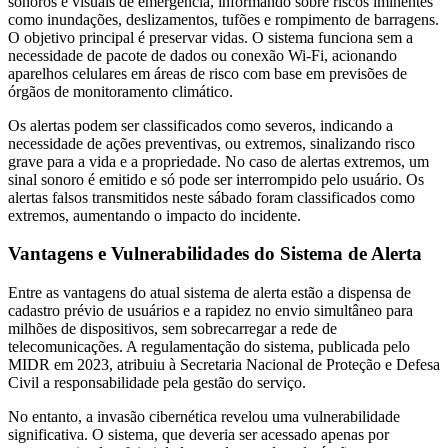
sonoros e visuais de emergência, informando sobre riscos iminentes
como inundações, deslizamentos, tufões e rompimento de barragens.
O objetivo principal é preservar vidas. O sistema funciona sem a
necessidade de pacote de dados ou conexão Wi-Fi, acionando
aparelhos celulares em áreas de risco com base em previsões de
órgãos de monitoramento climático.
Os alertas podem ser classificados como severos, indicando a
necessidade de ações preventivas, ou extremos, sinalizando risco
grave para a vida e a propriedade. No caso de alertas extremos, um
sinal sonoro é emitido e só pode ser interrompido pelo usuário. Os
alertas falsos transmitidos neste sábado foram classificados como
extremos, aumentando o impacto do incidente.
Vantagens e Vulnerabilidades do Sistema de Alerta
Entre as vantagens do atual sistema de alerta estão a dispensa de
cadastro prévio de usuários e a rapidez no envio simultâneo para
milhões de dispositivos, sem sobrecarregar a rede de
telecomunicações. A regulamentação do sistema, publicada pelo
MIDR em 2023, atribuiu à Secretaria Nacional de Proteção e Defesa
Civil a responsabilidade pela gestão do serviço.
No entanto, a invasão cibernética revelou uma vulnerabilidade
significativa. O sistema, que deveria ser acessado apenas por