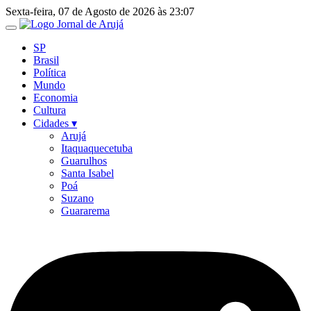
Ir
Sexta-feira, 07 de Agosto de 2026 às 23:07
para
o
SP
conteúdo
Brasil
Política
Mundo
Economia
Cultura
Cidades ▾
Arujá
Itaquaquecetuba
Guarulhos
Santa Isabel
Poá
Suzano
Guararema