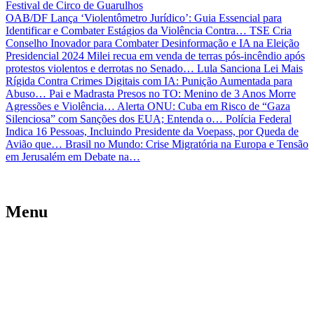
Festival de Circo de Guarulhos
OAB/DF Lança ‘Violentômetro Jurídico’: Guia Essencial para
Identificar e Combater Estágios da Violência Contra…
TSE Cria
Conselho Inovador para Combater Desinformação e IA na Eleição
Presidencial 2024
Milei recua em venda de terras pós-incêndio após
protestos violentos e derrotas no Senado…
Lula Sanciona Lei Mais
Rígida Contra Crimes Digitais com IA: Punição Aumentada para
Abuso…
Pai e Madrasta Presos no TO: Menino de 3 Anos Morre
Agressões e Violência…
Alerta ONU: Cuba em Risco de “Gaza
Silenciosa” com Sanções dos EUA; Entenda o…
Polícia Federal
Indica 16 Pessoas, Incluindo Presidente da Voepass, por Queda de
Avião que…
Brasil no Mundo: Crise Migratória na Europa e Tensão
em Jerusalém em Debate na…
Menu