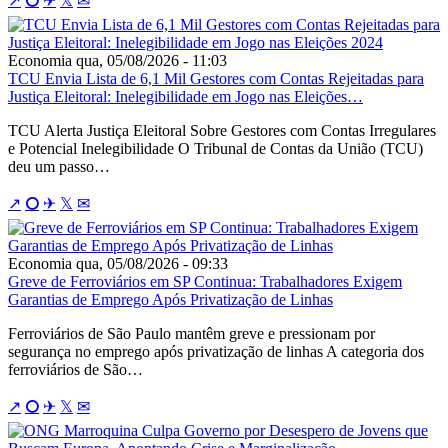
↗
⭘
✈
𝕏
✉
Economia
qua, 05/08/2026 - 11:03
TCU Envia Lista de 6,1 Mil Gestores com Contas Rejeitadas para
Justiça Eleitoral: Inelegibilidade em Jogo nas Eleições…
TCU Alerta Justiça Eleitoral Sobre Gestores com Contas Irregulares
e Potencial Inelegibilidade O Tribunal de Contas da União (TCU)
deu um passo…
↗
⭘
✈
𝕏
✉
Economia
qua, 05/08/2026 - 09:33
Greve de Ferroviários em SP Continua: Trabalhadores Exigem
Garantias de Emprego Após Privatização de Linhas
Ferroviários de São Paulo mantêm greve e pressionam por
segurança no emprego após privatização de linhas A categoria dos
ferroviários de São…
↗
⭘
✈
𝕏
✉