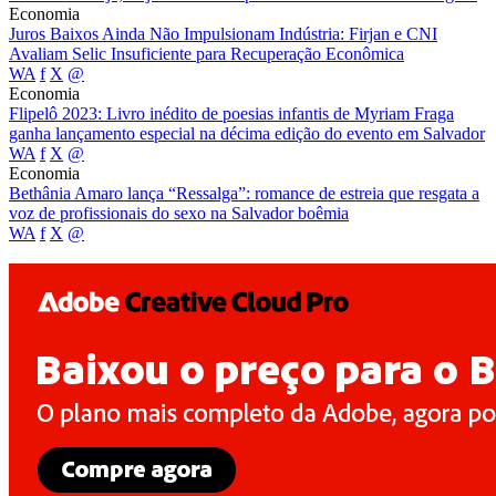
Economia
Juros Baixos Ainda Não Impulsionam Indústria: Firjan e CNI
Avaliam Selic Insuficiente para Recuperação Econômica
WA
f
X
@
Economia
Flipelô 2023: Livro inédito de poesias infantis de Myriam Fraga
ganha lançamento especial na décima edição do evento em Salvador
WA
f
X
@
Economia
Bethânia Amaro lança “Ressalga”: romance de estreia que resgata a
voz de profissionais do sexo na Salvador boêmia
WA
f
X
@