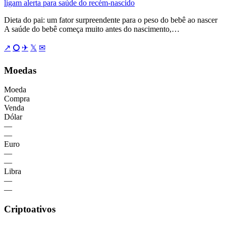
ligam alerta para saúde do recém-nascido
Dieta do pai: um fator surpreendente para o peso do bebê ao nascer
A saúde do bebê começa muito antes do nascimento,…
↗
⭘
✈
𝕏
✉
Moedas
Moeda
Compra
Venda
Dólar
—
—
Euro
—
—
Libra
—
—
Criptoativos