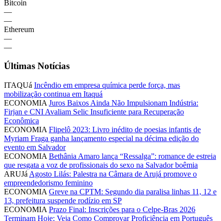
Bitcoin
—
—
Ethereum
—
—
Últimas Notícias
ITAQUá
Incêndio em empresa química perde força, mas
mobilização continua em Itaquá
ECONOMIA
Juros Baixos Ainda Não Impulsionam Indústria:
Firjan e CNI Avaliam Selic Insuficiente para Recuperação
Econômica
ECONOMIA
Flipelô 2023: Livro inédito de poesias infantis de
Myriam Fraga ganha lançamento especial na décima edição do
evento em Salvador
ECONOMIA
Bethânia Amaro lança “Ressalga”: romance de estreia
que resgata a voz de profissionais do sexo na Salvador boêmia
ARUJá
Agosto Lilás: Palestra na Câmara de Arujá promove o
empreendedorismo feminino
ECONOMIA
Greve na CPTM: Segundo dia paralisa linhas 11, 12 e
13, prefeitura suspende rodízio em SP
ECONOMIA
Prazo Final: Inscrições para o Celpe-Bras 2026
Terminam Hoje; Veja Como Comprovar Proficiência em Português