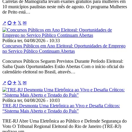
Carretas de Mamografia levam exames gratuitos para mulheres em
10 municípios paulistas neste mês de agosto. O programa Mulheres
de Peito está…
↗
⭘
✈
𝕏
✉
Política
ter, 04/08/2026 - 10:33
Concursos Públicos em Ano Eleitoral: Oportunidades de Emprego
no Serviço Público Continuam Abertas
Concursos Públicos Seguem Previstos Durante Período Eleitoral:
Saiba Quais Oportunidades Estão Abertas Com o início oficial do
calendário eleitoral no Brasil, através…
↗
⭘
✈
𝕏
✉
Política
ter, 04/08/2026 - 10:03
TRE-RJ Desmonta Urna Eletrônica ao Vivo e Desafia Críticos:
“Sistema Mais Aberto e Testado do País”
TRE-RJ Abre Urna Eletrônica ao Público e Defende Segurança do
Voto O Tribunal Regional Eleitoral do Rio de Janeiro (TRE-RJ)
realizou um…