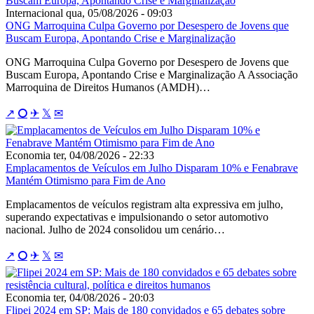
Internacional
qua, 05/08/2026 - 09:03
ONG Marroquina Culpa Governo por Desespero de Jovens que
Buscam Europa, Apontando Crise e Marginalização
ONG Marroquina Culpa Governo por Desespero de Jovens que
Buscam Europa, Apontando Crise e Marginalização A Associação
Marroquina de Direitos Humanos (AMDH)…
↗
⭘
✈
𝕏
✉
Economia
ter, 04/08/2026 - 22:33
Emplacamentos de Veículos em Julho Disparam 10% e Fenabrave
Mantém Otimismo para Fim de Ano
Emplacamentos de veículos registram alta expressiva em julho,
superando expectativas e impulsionando o setor automotivo
nacional. Julho de 2024 consolidou um cenário…
↗
⭘
✈
𝕏
✉
Economia
ter, 04/08/2026 - 20:03
Flipei 2024 em SP: Mais de 180 convidados e 65 debates sobre