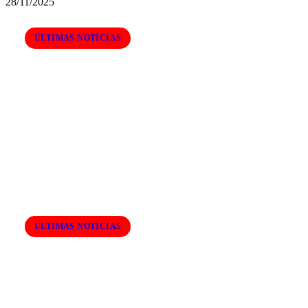
28/11/2025
ÚLTIMAS NOTÍCIAS
Incêndio em empresa química perde
força, mas mobilização continua em
Itaquá
ÚLTIMAS NOTÍCIAS