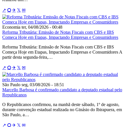
↗
⭘
✈
𝕏
✉
Economia
ter, 04/08/2026 - 00:48
Reforma Tributária: Emissão de Notas Fiscais com CBS e IBS
Começa Hoje em Etapas, Impactando Empresas e Consumidores
Reforma Tributária: Emissão de Notas Fiscais com CBS e IBS
Começa Hoje em Etapas, Impactando Empresas e Consumidores A
partir desta segunda-feira,…
↗
⭘
✈
𝕏
✉
São Paulo
seg, 03/08/2026 - 18:51
Marcello Barbosa é confirmado candidato a deputado estadual pelo
Republicanos
O Republicanos confirmou, na manhã deste sábado, 1º de agosto,
durante convenção estadual realizada no Ginásio do Ibirapuera, em
São Paulo, a…
↗
⭘
✈
𝕏
✉