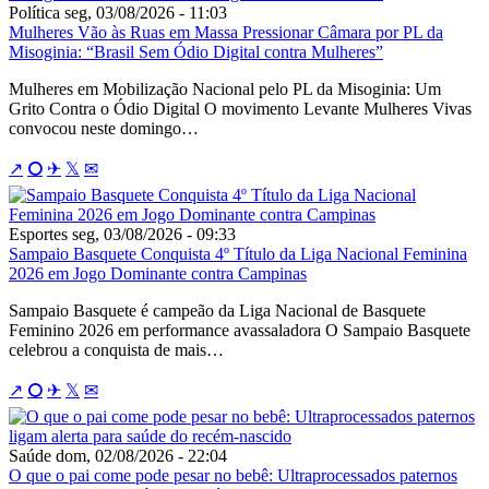
Política
seg, 03/08/2026 - 11:03
Mulheres Vão às Ruas em Massa Pressionar Câmara por PL da
Misoginia: “Brasil Sem Ódio Digital contra Mulheres”
Mulheres em Mobilização Nacional pelo PL da Misoginia: Um
Grito Contra o Ódio Digital O movimento Levante Mulheres Vivas
convocou neste domingo…
↗
⭘
✈
𝕏
✉
Esportes
seg, 03/08/2026 - 09:33
Sampaio Basquete Conquista 4º Título da Liga Nacional Feminina
2026 em Jogo Dominante contra Campinas
Sampaio Basquete é campeão da Liga Nacional de Basquete
Feminino 2026 em performance avassaladora O Sampaio Basquete
celebrou a conquista de mais…
↗
⭘
✈
𝕏
✉
Saúde
dom, 02/08/2026 - 22:04
O que o pai come pode pesar no bebê: Ultraprocessados paternos