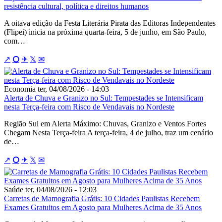
resistência cultural, política e direitos humanos
A oitava edição da Festa Literária Pirata das Editoras Independentes
(Flipei) inicia na próxima quarta-feira, 5 de junho, em São Paulo,
com…
↗
⭘
✈
𝕏
✉
Economia
ter, 04/08/2026 - 14:03
Alerta de Chuva e Granizo no Sul: Tempestades se Intensificam
nesta Terça-feira com Risco de Vendavais no Nordeste
Região Sul em Alerta Máximo: Chuvas, Granizo e Ventos Fortes
Chegam Nesta Terça-feira A terça-feira, 4 de julho, traz um cenário
de…
↗
⭘
✈
𝕏
✉
Saúde
ter, 04/08/2026 - 12:03
Carretas de Mamografia Grátis: 10 Cidades Paulistas Recebem
Exames Gratuitos em Agosto para Mulheres Acima de 35 Anos