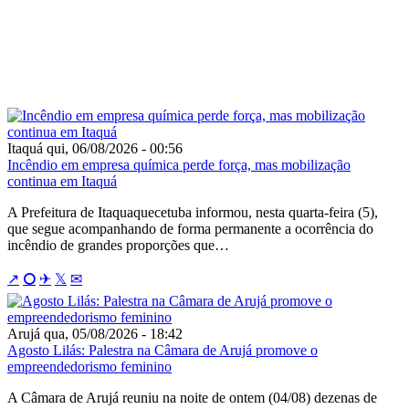
Juros Baixos Ainda Não Impulsionam
Indústria: Firjan e CNI Avaliam Selic
Insuficiente para Recuperação
Econômica
Itaquá
qui, 06/08/2026 - 00:56
Incêndio em empresa química perde força, mas mobilização
continua em Itaquá
A Prefeitura de Itaquaquecetuba informou, nesta quarta-feira (5),
que segue acompanhando de forma permanente a ocorrência do
incêndio de grandes proporções que…
↗
⭘
✈
𝕏
✉
Arujá
qua, 05/08/2026 - 18:42
Agosto Lilás: Palestra na Câmara de Arujá promove o
empreendedorismo feminino
A Câmara de Arujá reuniu na noite de ontem (04/08) dezenas de