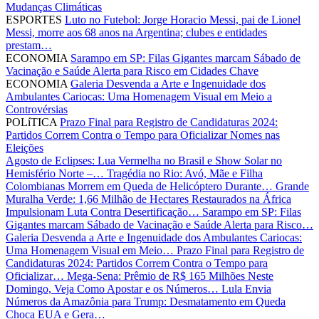
Mudanças Climáticas
ESPORTES
Luto no Futebol: Jorge Horacio Messi, pai de Lionel
Messi, morre aos 68 anos na Argentina; clubes e entidades
prestam…
ECONOMIA
Sarampo em SP: Filas Gigantes marcam Sábado de
Vacinação e Saúde Alerta para Risco em Cidades Chave
ECONOMIA
Galeria Desvenda a Arte e Ingenuidade dos
Ambulantes Cariocas: Uma Homenagem Visual em Meio a
Controvérsias
POLíTICA
Prazo Final para Registro de Candidaturas 2024:
Partidos Correm Contra o Tempo para Oficializar Nomes nas
Eleições
Agosto de Eclipses: Lua Vermelha no Brasil e Show Solar no
Hemisfério Norte –…
Tragédia no Rio: Avó, Mãe e Filha
Colombianas Morrem em Queda de Helicóptero Durante…
Grande
Muralha Verde: 1,66 Milhão de Hectares Restaurados na África
Impulsionam Luta Contra Desertificação…
Sarampo em SP: Filas
Gigantes marcam Sábado de Vacinação e Saúde Alerta para Risco…
Galeria Desvenda a Arte e Ingenuidade dos Ambulantes Cariocas:
Uma Homenagem Visual em Meio…
Prazo Final para Registro de
Candidaturas 2024: Partidos Correm Contra o Tempo para
Oficializar…
Mega-Sena: Prêmio de R$ 165 Milhões Neste
Domingo, Veja Como Apostar e os Números…
Lula Envia
Números da Amazônia para Trump: Desmatamento em Queda
Choca EUA e Gera…