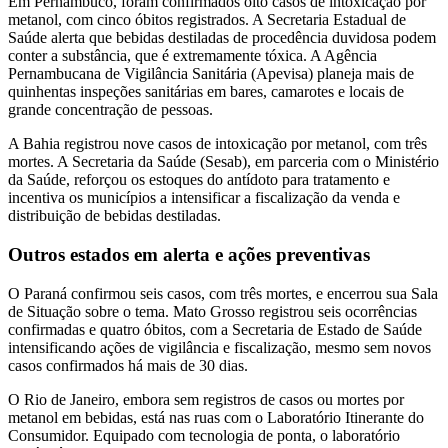
Em Pernambuco, foram confirmados oito casos de intoxicação por
metanol, com cinco óbitos registrados. A Secretaria Estadual de
Saúde alerta que bebidas destiladas de procedência duvidosa podem
conter a substância, que é extremamente tóxica. A Agência
Pernambucana de Vigilância Sanitária (Apevisa) planeja mais de
quinhentas inspeções sanitárias em bares, camarotes e locais de
grande concentração de pessoas.
A Bahia registrou nove casos de intoxicação por metanol, com três
mortes. A Secretaria da Saúde (Sesab), em parceria com o Ministério
da Saúde, reforçou os estoques do antídoto para tratamento e
incentiva os municípios a intensificar a fiscalização da venda e
distribuição de bebidas destiladas.
Outros estados em alerta e ações preventivas
O Paraná confirmou seis casos, com três mortes, e encerrou sua Sala
de Situação sobre o tema. Mato Grosso registrou seis ocorrências
confirmadas e quatro óbitos, com a Secretaria de Estado de Saúde
intensificando ações de vigilância e fiscalização, mesmo sem novos
casos confirmados há mais de 30 dias.
O Rio de Janeiro, embora sem registros de casos ou mortes por
metanol em bebidas, está nas ruas com o Laboratório Itinerante do
Consumidor. Equipado com tecnologia de ponta, o laboratório